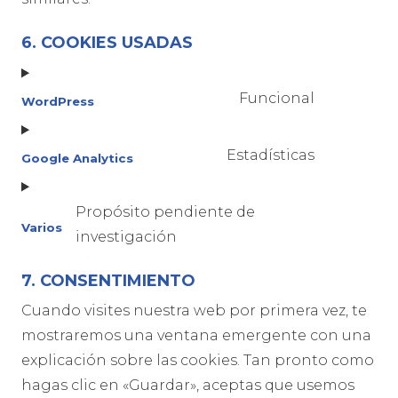
6. COOKIES USADAS
Funcional
WordPress
Consent
to
Estadísticas
Google Analytics
service
Consent
wordpres
to
Propósito pendiente de
service
Varios
investigación
Consent
google-
to
analytics
7. CONSENTIMIENTO
service
Cuando visites nuestra web por primera vez, te
varios
mostraremos una ventana emergente con una
explicación sobre las cookies. Tan pronto como
hagas clic en «Guardar», aceptas que usemos